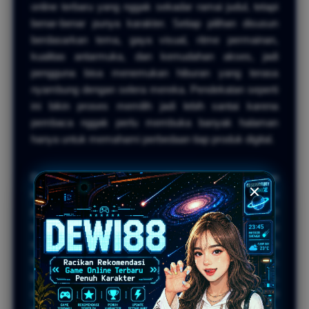
online terbaru yang nggak sekadar ramai judul, tetapi
benar-benar punya karakter. Setiap pilihan disusun
berdasarkan tema, gaya visual, ritme permainan,
kualitas antarmuka, dan kemudahan akses, jadi
pengguna bisa menemukan hiburan yang terasa
nyambung dengan selera mereka. Pendekatan seperti
ini bikin proses memilih jadi lebih santai karena
pembaca nggak perlu membuka banyak halaman
hanya untuk memahami perbedaan tiap produk digital.
Di balik daftar yang variatif, DEWI88 mengutamakan
kurasi yang masuk akal agar setiap
game terbaru
punya alasan jelas untuk dipertimbangkan. Ada pilihan
bertempo cepat buat pengguna yang suka sesi
singkat, ada juga hiburan interaktif dengan alur lebih
tenang untuk dinikmati tanpa buru-buru. Selain itu,
kompatibilitas perangkat, respons layar, kualitas grafis,
serta kestabilan sistem turut menjadi bagian dari