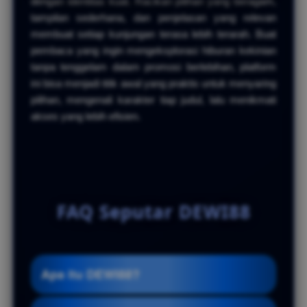
dengan identitas kuat. Racikan pilihan yang beragam,
tampilan sederhana, dan penjelasan yang relevan
membuat setiap kunjungan terasa lebih terarah. Buat
pembaca yang ingin mengeksplorasi hiburan kekinian
tanpa tenggelam dalam promosi berlebihan, platform
ini bisa menjadi titik awal yang praktis untuk menyaring
pilihan, mengenali karakter tiap judul, lalu menikmati
akses yang lebih efisien.
FAQ Seputar DEWI88
Apa itu DEWI88?
DEWI88 adalah portal rekomendasi game