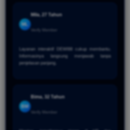
Mila, 27 Tahun
ML
Verify Member
Layanan interaktif DEWI88 cukup membantu.
Informasinya langsung menjawab tanpa
penjelasan panjang.
Bima, 32 Tahun
BM
Verify Member