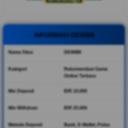
racikan
pilihan
variatif,
navigasi
ringkas, dan
pengalaman
INFORMASI DEWI88
bermain
yang terasa
lebih
Nama Situs
DEWI88
berkarakter.
V
Kategori
Rekomendasi Game
i
Online Terbaru
e
w
Min Deposit
IDR 10,000
l
i
c
Min Withdraw
IDR 25,000
e
n
s
Metode Deposit
Bank, E-Wallet, Pulsa