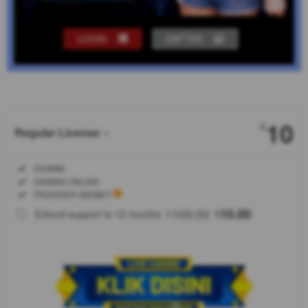
LOGIN
DAFTAR
Show More
10
$
Regular License
Regular
Included:
DEWI88
License
Included:
GAMING ONLINE
SELECTED
Included:
PROVIDER SBOBET
88
$
100.00
10.00
Extend support to 12 months
$
$
DEWI88
menyajikan
rekomendasi
game online
terbaru
melalui