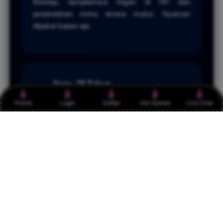
Mantap, tampilannya ringan di HP dan
perpindahan menu terasa mulus. Nyaman
dipakai kapan aja.
Yoga, 29 Tahun
YG
Promo
Login
Daftar
Hot Games
Live Chat
Verify Member
Rekomendasinya variatif dan punya karakter
berbeda. Jadi lebih gampang pilih sesuai selera.