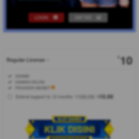
LOGIN
DAFTAR
Show More
10
$
Regular License
Regular
Included:
DEWI88
License
Included:
GAMING ONLINE
SELECTED
Included:
PROVIDER SBOBET
88
$
100.00
10.00
Extend support to 12 months
$
$
DEWI88
menyajikan
rekomendasi
game online
terbaru
melalui