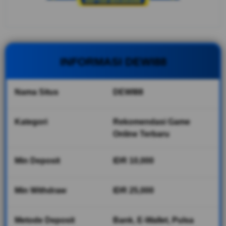
racikan
pilihan
variatif,
navigasi
ringkas, dan
pengalaman
INFORMASI DEWI88
bermain
yang terasa
lebih
Nama Situs
DEWI88
berkarakter.
V
Kategori
Rekomendasi Game
i
Online Terbaru
e
w
Min Deposit
IDR 10,000
l
i
c
Min Withdraw
IDR 25,000
e
n
s
Metode Deposit
Bank, E-Wallet, Pulsa