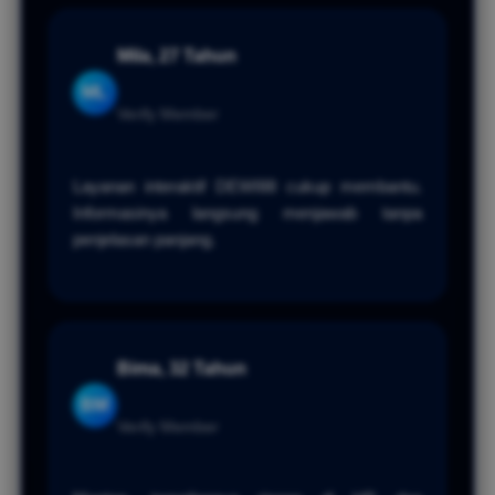
Mila, 27 Tahun
ML
Verify Member
Layanan interaktif DEWI88 cukup membantu.
Informasinya langsung menjawab tanpa
penjelasan panjang.
Bima, 32 Tahun
BM
Verify Member