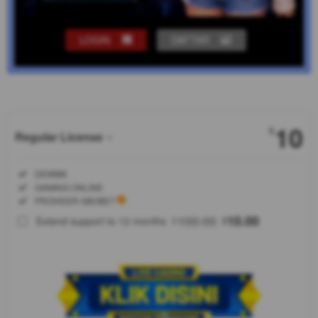
LOGIN
DAFTAR
Show More
10
$
Regular License
Regular
Included:
DEWI88
License
Included:
GAMING ONLINE
SELECTED
Included:
PROVIDER SBOBET
88
$
100.00
10.00
Extend support to 12 months
$
$
DEWI88
menyajikan
rekomendasi
game online
terbaru
melalui