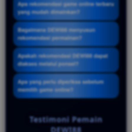
Apa rekomendasi game online terbaru
online terbaru yang membantu pengguna
yang mudah dimainkan?
menemukan hiburan digital berdasarkan
karakter permainan, kemudahan kontrol,
Pilihan yang mudah dimainkan biasanya
Bagaimana DEWI88 menyusun
kualitas tampilan, dan kenyamanan akses.
memiliki kontrol sederhana, petunjuk
rekomendasi permainan?
singkat, navigasi jelas, dan tampilan
responsif. Pengguna sebaiknya memilih
DEWI88 mempertimbangkan tema,
Apakah rekomendasi DEWI88 dapat
hiburan yang sesuai dengan perangkat
mekanisme, kualitas visual, kemudahan
diakses melalui ponsel?
serta gaya bermainnya.
penggunaan, kompatibilitas perangkat,
dan kejelasan fitur agar setiap pilihan lebih
Ya. Pengguna dapat menjelajahi
Apa yang perlu diperiksa sebelum
gampang dibandingkan.
rekomendasi melalui ponsel, tablet, atau
memilih game online?
desktop selama website dan produk yang
dipilih mendukung tampilan responsif
Periksa cara bermain, dukungan
serta peramban modern.
perangkat, kejelasan menu, waktu
Testimoni Pemain
pemuatan, fitur keamanan, dan informasi
produknya. Hindari memilih hanya karena
DEWI88