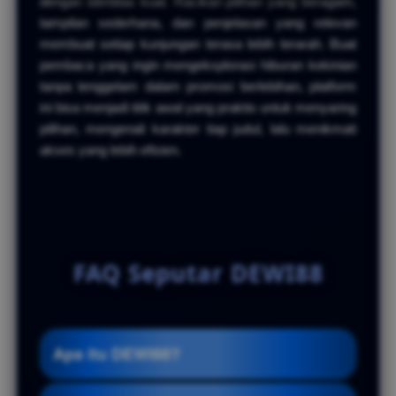
dengan identitas kuat. Racikan pilihan yang beragam,
tampilan sederhana, dan penjelasan yang relevan
membuat setiap kunjungan terasa lebih terarah. Buat
pembaca yang ingin mengeksplorasi hiburan kekinian
tanpa tenggelam dalam promosi berlebihan, platform
ini bisa menjadi titik awal yang praktis untuk menyaring
pilihan, mengenali karakter tiap judul, lalu menikmati
akses yang lebih efisien.
FAQ Seputar DEWI88
Apa itu DEWI88?
DEWI88 adalah portal rekomendasi game