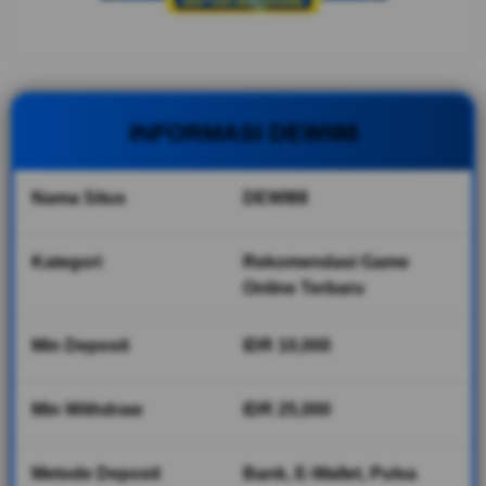
racikan
pilihan
variatif,
navigasi
ringkas, dan
pengalaman
INFORMASI DEWI88
bermain
yang terasa
lebih
Nama Situs
DEWI88
berkarakter.
V
Kategori
Rekomendasi Game
i
Online Terbaru
e
w
Min Deposit
IDR 10,000
l
i
c
Min Withdraw
IDR 25,000
e
n
s
Metode Deposit
Bank, E-Wallet, Pulsa