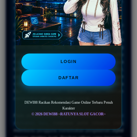
penilaian supaya pengalaman di Android, iOS, tablet,
maupun desktop tetap nyaman dan nggak bikin ribet.
Dari sisi navigasi, DEWI88 merancang alur pencarian
yang ringkas biar pengguna bisa berpindah kategori
dari
hiburan penuh karakter
hingga populer tanpa
muter-muter. Menu yang rapi, kolom pencarian yang
gampang dipahami, tampilan responsif, dan waktu
LOGIN
muat yang ringan membuat proses menjelajah terasa
lebih praktis. Nggak cuma itu, informasi tentang fitur,
genre, tingkat interaksi, dan karakter visual disajikan
DAFTAR
secara singkat namun tetap jelas, sehingga pembaca
bisa membandingkan beberapa opsi sebelum
menentukan pilihan yang paling cocok.
DEWI88 Racikan Rekomendasi Game Online Terbaru Penuh
Karakter
© 2026 DEWI88 ~RATUNYA SLOT GACOR~
Pada akhirnya, DEWI88 bukan cuma
tempat mencari
permainan baru
, melainkan portal referensi yang
membantu pengguna menemukan pengalaman digital