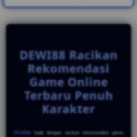
e
d
e
t
a
i
l
s
DEWI88 Racikan
Rekomendasi
Game Online
Terbaru Penuh
Karakter
DEWI88
hadir dengan racikan rekomendasi game