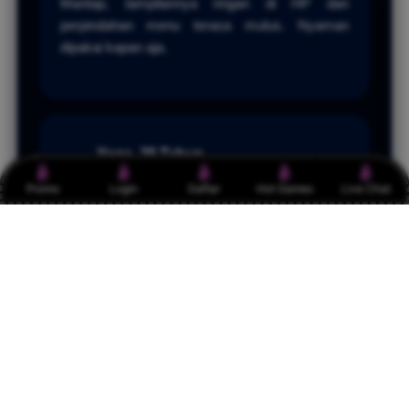
Mantap, tampilannya ringan di HP dan
perpindahan menu terasa mulus. Nyaman
dipakai kapan aja.
Yoga, 29 Tahun
YG
Promo
Login
Daftar
Hot Games
Live Chat
Verify Member
Rekomendasinya variatif dan punya karakter
berbeda. Jadi lebih gampang pilih sesuai selera.